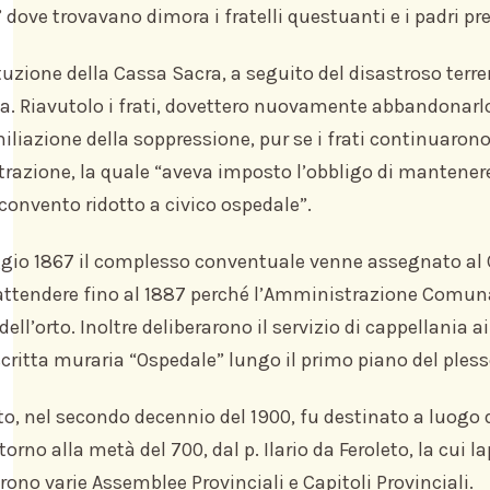
 dove trovavano dimora i fratelli questuanti e i padri pre
ituzione della Cassa Sacra, a seguito del disastroso terr
 Riavutolo i frati, dovettero nuovamente abbandonarlo co
miliazione della soppressione, pur se i frati continuaron
azione, la quale “aveva imposto l’obbligo di mantenere a
 convento ridotto a civico ospedale”.
io 1867 il complesso conventuale venne assegnato al C
ttendere fino al 1887 perché l’Amministrazione Comunale 
dell’orto. Inoltre deliberarono il servizio di cappellania 
scritta muraria “Ospedale” lungo il primo piano del pless
to, nel secondo decennio del 1900, fu destinato a luogo di
intorno alla metà del 700, dal p. Ilario da Feroleto, la cu
arono varie Assemblee Provinciali e Capitoli Provinciali.