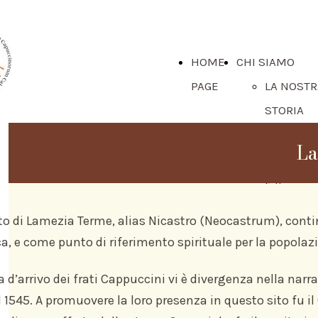
HOME
CHI SIAMO
PAGE
LA NOSTR
STORIA
IL MINIS
La
PROVINCI
E IL
CONSIGLI
to di Lamezia Terme, alias Nicastro (Neocastrum), contin
LA NOSTR
, e come punto di riferimento spirituale per la popolazio
PROVINCI
a d’arrivo dei frati Cappuccini vi è divergenza nella narr
DI CALAB
l 1545. A promuovere la loro presenza in questo sito fu il
I NOSTRI