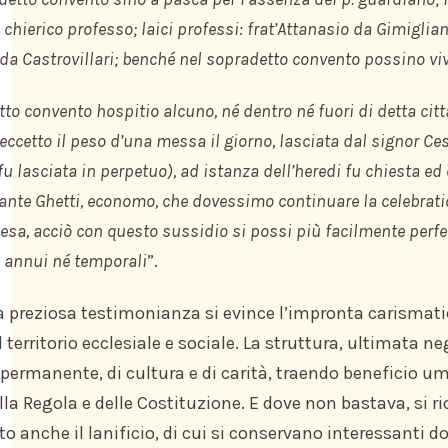
 chierico professo; laici professi: frat’Attanasio da Gimigliano
da Castrovillari; benché nel sopradetto convento possino viver
to convento hospitio alcuno, né dentro né fuori di detta cit
eccetto il peso d’una messa il giorno, lasciata dal signor Ce
fu lasciata in perpetuo), ad istanza dell’heredi fu chiesta e
ante Ghetti, economo, che dovessimo continuare la celebratio
esa, acciò con questo sussidio si possi più facilmente perfet
é annui né temporali
”.
 preziosa testimonianza si evince l’impronta carismati
 territorio ecclesiale e sociale. La struttura, ultimata ne
e permanente, di cultura e di carità, traendo beneficio uma
ella Regola e delle Costituzione. E dove non bastava, si r
o anche il lanificio, di cui si conservano interessanti do