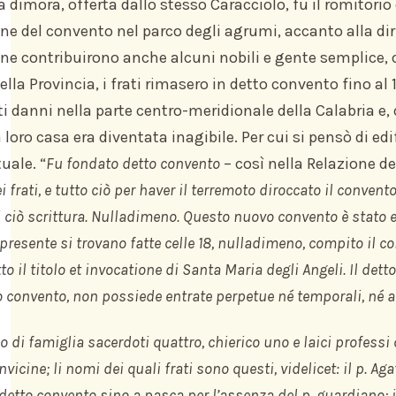
 dimora, offerta dallo stesso Caracciolo, fu il romitorio c
FRATI SA
ne del convento nel parco degli agrumi, accanto alla dir
VENERABI
ne contribuirono anche alcuni nobili e gente semplice, o
E SERVI D
della Provincia, i frati rimasero in detto convento fino al
DIO
 danni nella parte centro-meridionale della Calabria e, q
NECROLO
 loro casa era diventata inagibile. Per cui si pensò di ed
uale. “
Fu fondato detto convento
– così nella Relazione de
i frati, e tutto ciò per haver il terremoto diroccato il conven
i ciò scrittura. Nulladimeno. Questo nuovo convento è stato e
presente si trovano fatte celle 18, nulladimeno, compito il c
to il titolo et invocatione di Santa Maria degli Angeli. Il det
onvento, non possiede entrate perpetue né temporali, né altr
o di famiglia sacerdoti quattro, chierico uno e laici professi q
onvicine; li nomi dei quali frati sono questi, videlicet: il p. 
 detto convento sino a pasca per l’assenza del p. guardiano; i