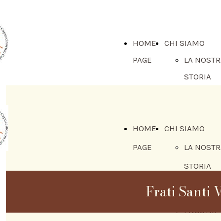
HOME
CHI SIAMO
PAGE
LA NOSTR
STORIA
IL MINIS
PROVINCI
E IL
HOME
CHI SIAMO
CONSIGLI
PAGE
LA NOSTR
LA NOSTR
STORIA
PROVINCI
IL MINIS
Frati Santi V
DI CALAB
PROVINCI
I NOSTRI