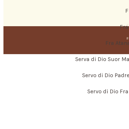
F
I
Fra
I
Fra Atan
Serva di Dio Suor Ma
Servo di Dio Padr
Servo di Dio Fra