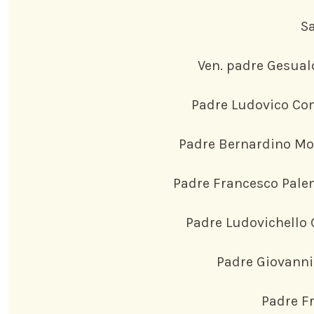
E IL
FRATI SA
Sa
CONSIGLI
VENERABI
LA NOSTR
E SERVI D
Ven. padre Gesual
DIO
PROVINCI
Padre Ludovico Com
NECROLO
DI CALAB
I NOSTRI
Padre Bernardino Mol
FRATI SA
Padre Francesco Pale
VENERABI
E SERVI D
Padre Ludovichello 
DIO
Padre Giovanni
NECROLO
Padre F