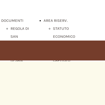
DOCUMENTI
AREA RISERV.
REGOLA DI
STATUTO
SAN
ECONOMICO
FRANCESCO
PROVINCIALE
TESTAMENTO
REGOLAMENTO
DI SAN
CAPITOLO
FRANCESCO
ORDINARIO
D'ASSISI
INTERVENTI AL
COSTITUZIONI
CAPITOLO
FRATI
PROVINCIALE
CAPPUCCINI
ORDINARIO