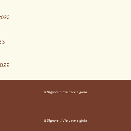
FRATI SANTI
VENERABILI
2023
E SERVI DI
DIO
23
NECROLOGIO
2022
Il Signore ti dia pace e gioia
Il Signore ti dia pace e gioia