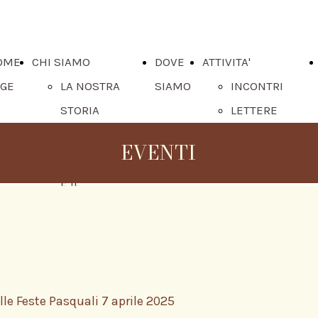
OME
CHI SIAMO
DOVE
ATTIVITA'
AGE
LA NOSTRA
SIAMO
INCONTRI
STORIA
LETTERE
IL MINISTRO
MINISTRI
EVENTI
PROVINCIALE
PROVINCIALI
E IL
CONSIGLIO
LA NOSTRA
PROVINCIA
DI CALABRIA
le Feste Pasquali 7 aprile 2025
I NOSTRI